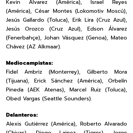
Kevin Álvarez (América), Israel Reyes
(América), César Montes (Lokomotiv Moscú),
Jesús Gallardo (Toluca), Erik Lira (Cruz Azul),
Jesús Orozco (Cruz Azul), Edson Álvarez
(Fenerbahçe), Johan Vásquez (Genoa), Mateo
Chávez (AZ Alkmaar).
Mediocampistas:
Fidel Ambriz (Monterrey), Gilberto Mora
(Tijuana), Erick Sánchez (América), Orbelín
Pineda (AEK Atenas), Marcel Ruiz (Toluca),
Obed Vargas (Seattle Sounders).
Delanteros:
Alexis Gutiérrez (América), Roberto Alvarado
(Chivas), Diego Lainez (Tigres), Jorge