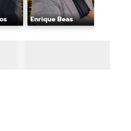
nos
Enrique Beas
Luis 