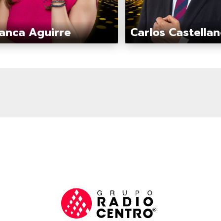
anca Aguirre
Carlos Castella