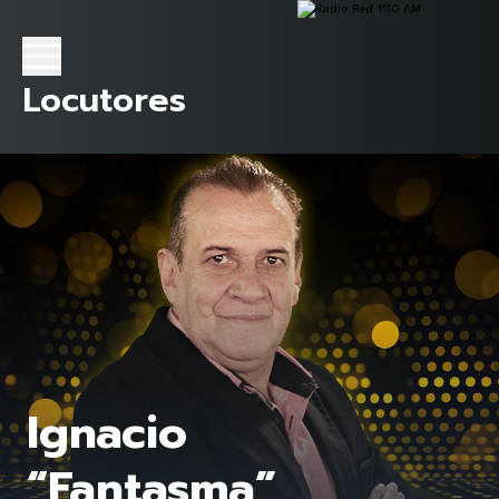
Locutores
Ignacio
“Fantasma”