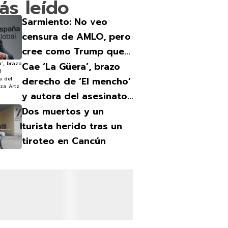
ás leído
Sarmiento: No veo
censura de AMLO, pero
cree como Trump que
los medios están
Cae ‘La Güera’, brazo
contra él
derecho de ‘El mencho’
y autora del asesinato
en Plaza Artz
Dos muertos y un
turista herido tras un
tiroteo en Cancún