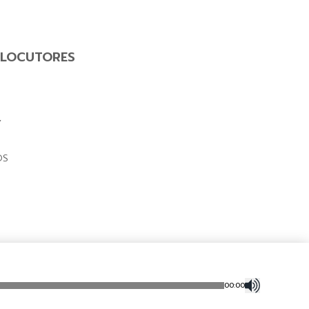
LOCUTORES
Y
OS
00
:
00