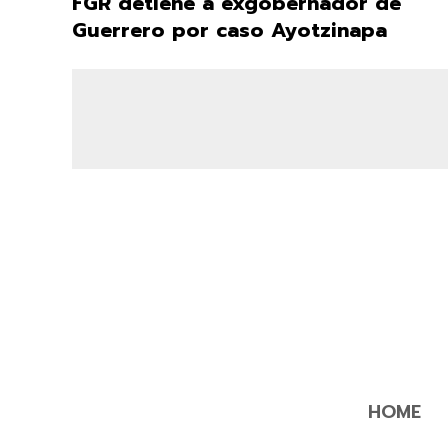
FGR detiene a exgobernador de
Guerrero por caso Ayotzinapa
HOME