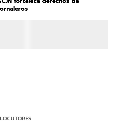
SCJN fortalece derechos de
jornaleros
LOCUTORES