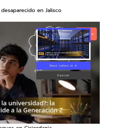
 desaparecido en Jalisco
Read Article
Next video in 3
Cancel