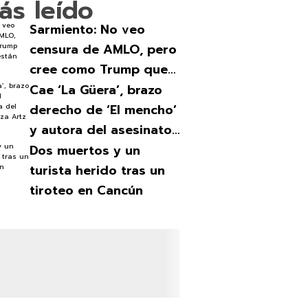
ás leído
Sarmiento: No veo
censura de AMLO, pero
cree como Trump que
los medios están
Cae ‘La Güera’, brazo
contra él
derecho de ‘El mencho’
y autora del asesinato
en Plaza Artz
Dos muertos y un
turista herido tras un
tiroteo en Cancún