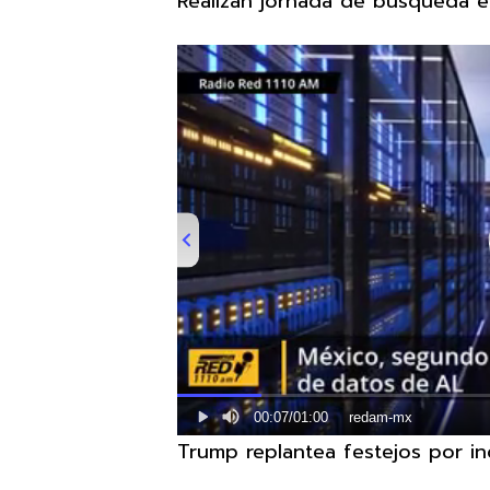
Realizan jornada de búsqueda
00:07
/
01:00
redam-mx
Trump replantea festejos por i