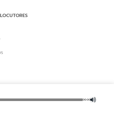
LOCUTORES
Y
OS
00
:
00