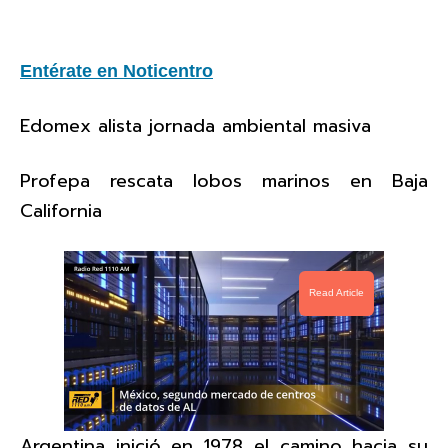
Entérate en Noticentro
Edomex alista jornada ambiental masiva
Profepa rescata lobos marinos en Baja
California
Read Article
Argentina inició en 1978 el camino hacia su