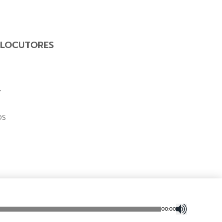
LOCUTORES
Y
OS
00
:
00