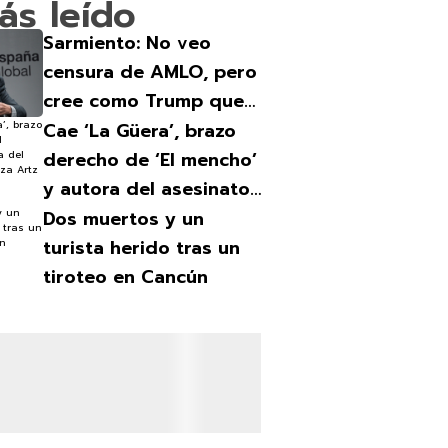
ás leído
Sarmiento: No veo
censura de AMLO, pero
cree como Trump que
los medios están
Cae ‘La Güera’, brazo
contra él
derecho de ‘El mencho’
y autora del asesinato
en Plaza Artz
Dos muertos y un
turista herido tras un
tiroteo en Cancún