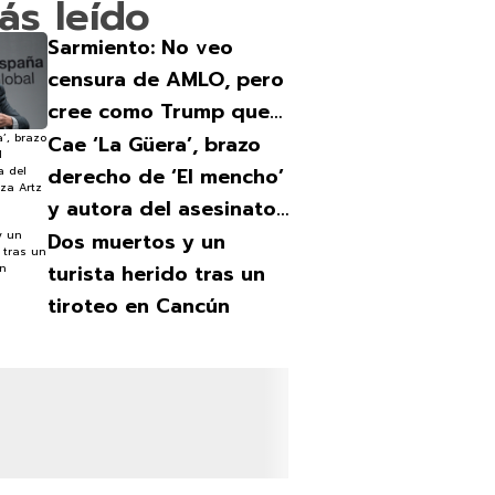
ás leído
Sarmiento: No veo
censura de AMLO, pero
cree como Trump que
los medios están
Cae ‘La Güera’, brazo
contra él
derecho de ‘El mencho’
y autora del asesinato
en Plaza Artz
Dos muertos y un
turista herido tras un
tiroteo en Cancún