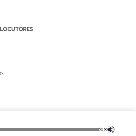
LOCUTORES
Y
OS
00
:
00