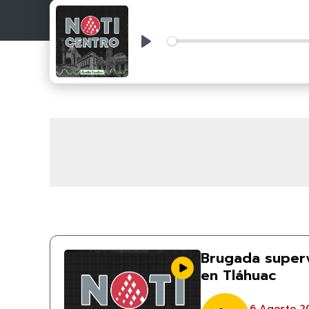
Play
Brugada superv
en Tláhuac
6 Agosto 2