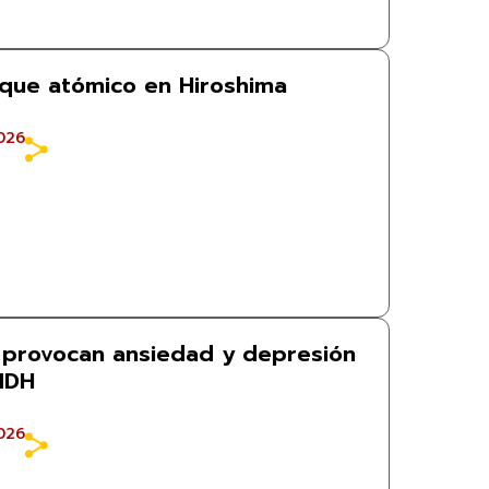
aque atómico en Hiroshima
026
 provocan ansiedad y depresión
CNDH
026