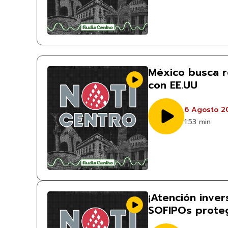
México busca r
con EE.UU
6 Agosto 2
1:53 min
¡Atención invers
SOFIPOs prote