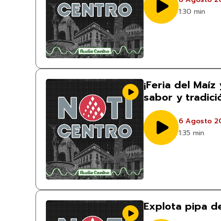
1:30 min
¡Feria del Maíz 
sabor y tradici
6 Agosto 2
1:35 min
Explota pipa d