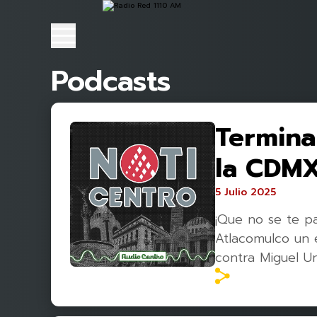
Podcasts
Termina 
la CDM
5 Julio 2025
¡Que no se te p
Atlacomulco un 
contra Miguel U