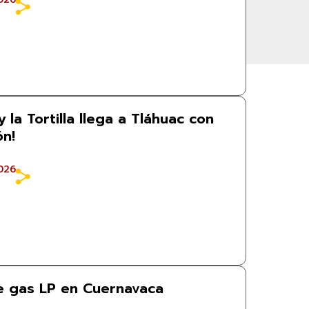
y la Tortilla llega a Tláhuac con
ón!
026
e gas LP en Cuernavaca