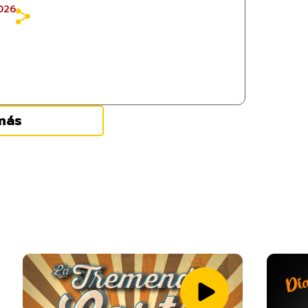
026
más