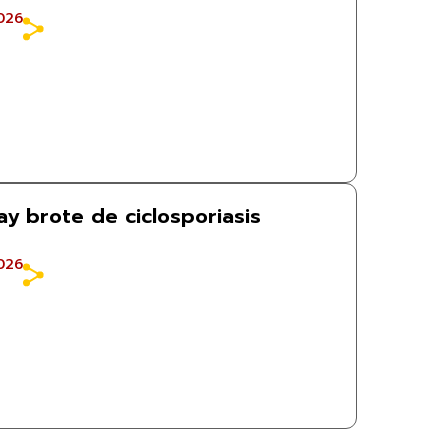
026
y brote de ciclosporiasis
026