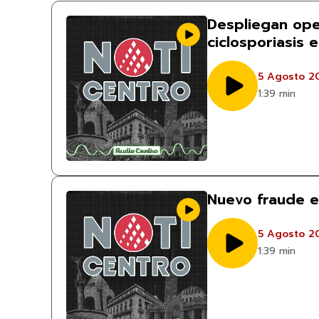
Despliegan ope
ciclosporiasis 
5 Agosto 2
1:39 min
Nuevo fraude e
5 Agosto 2
1:39 min