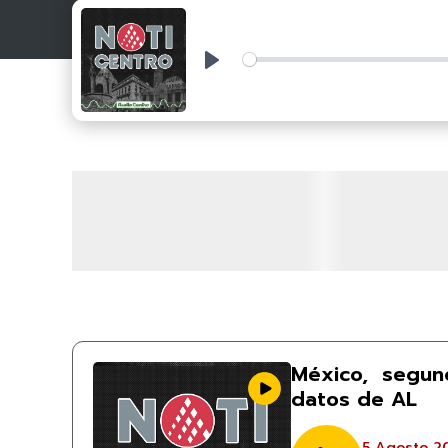
Play
México, segun
datos de AL
5 Agosto 2