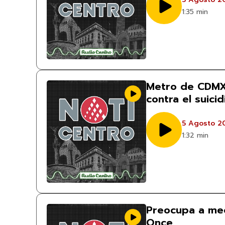
1:35 min
Metro de CDMX
contra el suici
5 Agosto 2
1:32 min
Preocupa a me
Once