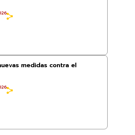
026
uevas medidas contra el
026