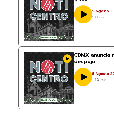
5 Agosto 2
1:33 min
CDMX anuncia n
despojo
5 Agosto 2
1:40 min