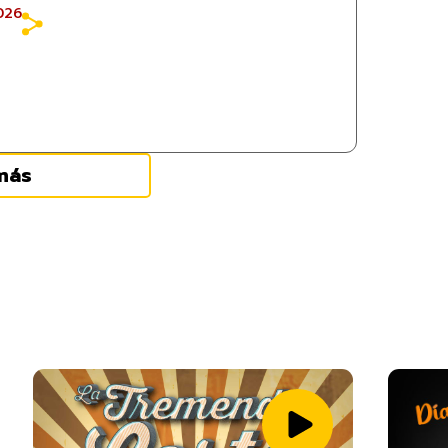
026
más