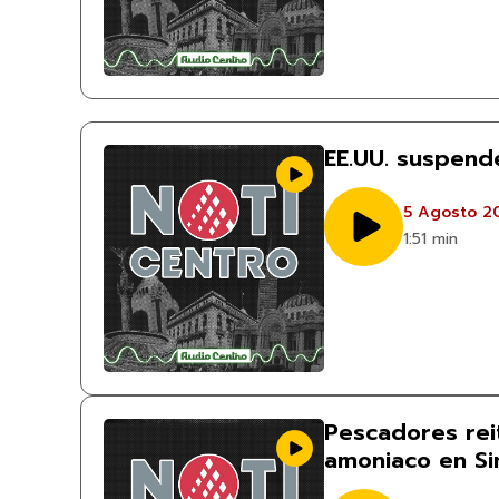
EE.UU. suspend
5 Agosto 2
1:51 min
Pescadores rei
amoniaco en Si