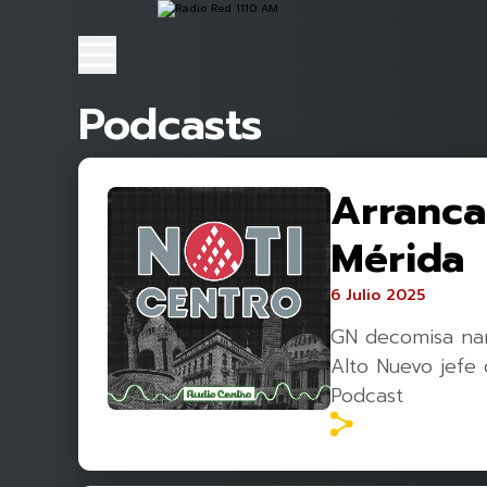
Podcasts
Arranca
Mérida
6 Julio 2025
GN decomisa nar
Alto Nuevo jefe
Podcast