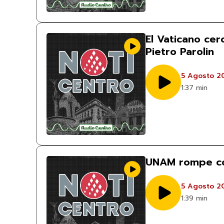
El Vaticano ce
Pietro Parolin
5 Agosto 2
1:37 min
UNAM rompe con
5 Agosto 2
1:39 min