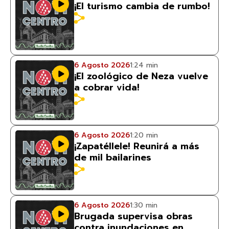
¡El turismo cambia de rumbo!
6 Agosto 2026
1:24 min
¡El zoológico de Neza vuelve
a cobrar vida!
6 Agosto 2026
1:20 min
¡Zapatéllele! Reunirá a más
de mil bailarines
6 Agosto 2026
1:30 min
Brugada supervisa obras
contra inundaciones en