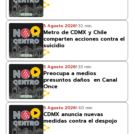
5 Agosto 2026
1:32 min
Metro de CDMX y Chile
comparten acciones contra el
suicidio
5 Agosto 2026
1:33 min
Preocupa a medios
presuntos daños en Canal
Once
5 Agosto 2026
1:40 min
CDMX anuncia nuevas
medidas contra el despojo