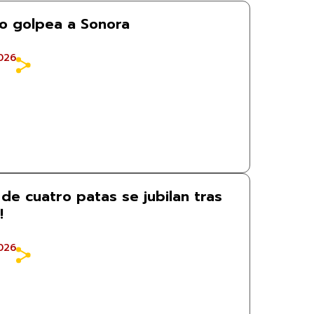
mo golpea a Sonora
026
de cuatro patas se jubilan tras
!
026