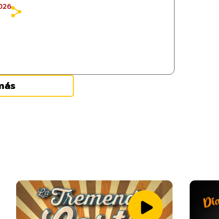
026
más