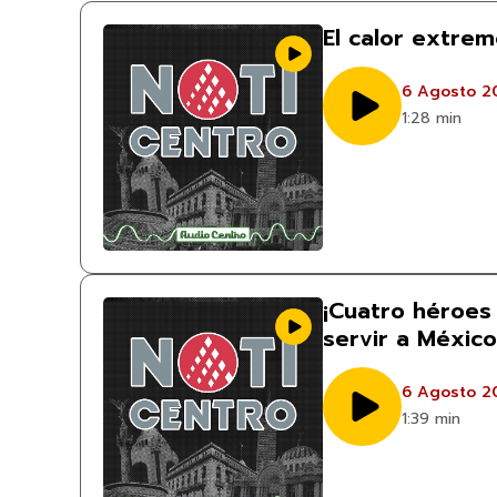
El calor extre
6 Agosto 2
1:28 min
¡Cuatro héroes 
servir a México
6 Agosto 2
1:39 min