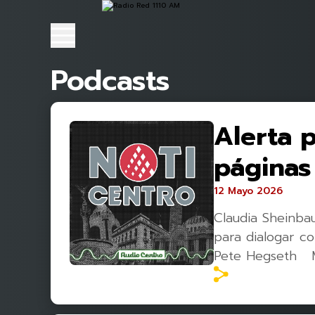
Podcasts
Alerta 
páginas
12 Mayo 2026
Claudia Sheinba
para dialogar c
Pete Hegseth M