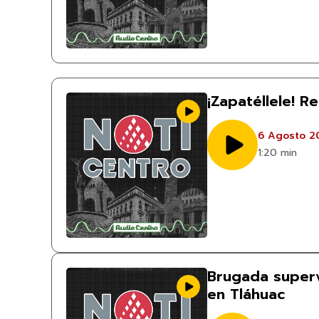
¡Zapatéllele! R
6 Agosto 2
1:20 min
Brugada superv
en Tláhuac