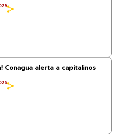
026
ta! Conagua alerta a capitalinos
026