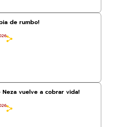
mbia de rumbo!
026
e Neza vuelve a cobrar vida!
026