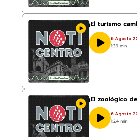
¡El turismo ca
6 Agosto 2
1:39 min
¡El zoológico d
6 Agosto 2
1:24 min