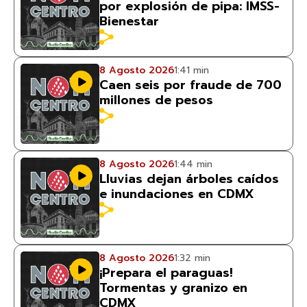
por explosión de pipa: IMSS-
Bienestar
8 Agosto 2026
1:41 min
Caen seis por fraude de 700
millones de pesos
8 Agosto 2026
1:44 min
Lluvias dejan árboles caídos
e inundaciones en CDMX
8 Agosto 2026
1:32 min
¡Prepara el paraguas!
Tormentas y granizo en
CDMX