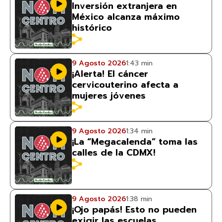
Inversión extranjera en
México alcanza máximo
histórico
9 Agosto 2026
1:43 min
¡Alerta! El cáncer
cervicouterino afecta a
mujeres jóvenes
9 Agosto 2026
1:34 min
¡La “Megacalenda” toma las
calles de la CDMX!
9 Agosto 2026
1:38 min
¡Ojo papás! Esto no pueden
exigir las escuelas