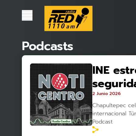
Podcasts
INE est
segurid
2 Junio 2026
Chapultepec cel
internacional T
Podcast