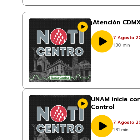
¡Atención CDMX
7 Agosto 2
1:30 min
UNAM inicia co
Control
7 Agosto 2
1:31 min