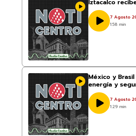
Iztacalco reci
7 Agosto 2
1:58 min
México y Brasil
energía y segu
7 Agosto 2
1:29 min