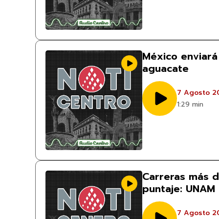
México enviará 
aguacate
7 Agosto 2
1:29 min
Carreras más 
puntaje: UNAM
7 Agosto 2