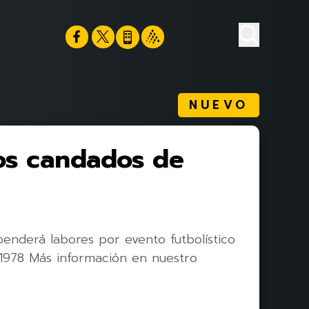
NUEVO
os candados de
nderá labores por evento futbolístico
 1978 Más información en nuestro