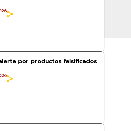
026
alerta por productos falsificados
026