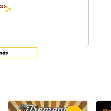
026
más