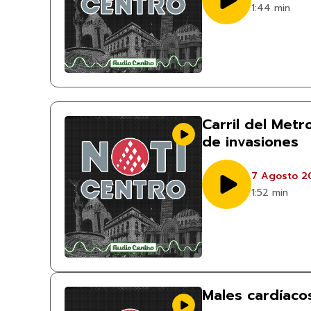
1:44 min
Carril del Metr
de invasiones
7 Agosto 2
1:52 min
Males cardíaco