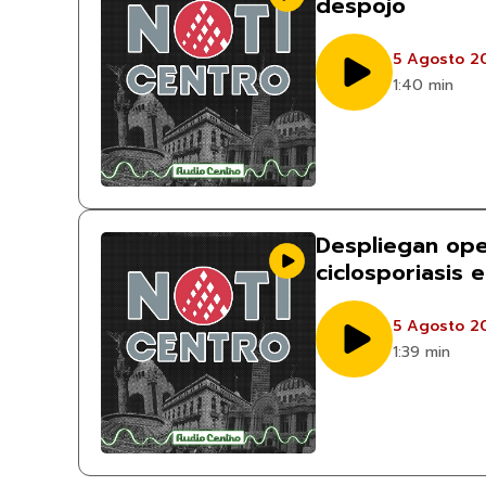
despojo
5 Agosto 2
1:40 min
Despliegan ope
ciclosporiasis 
5 Agosto 2
1:39 min