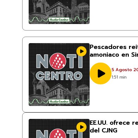
Pescadores rei
amoniaco en Si
5 Agosto 2
1:51 min
EE.UU. ofrece r
del CJNG