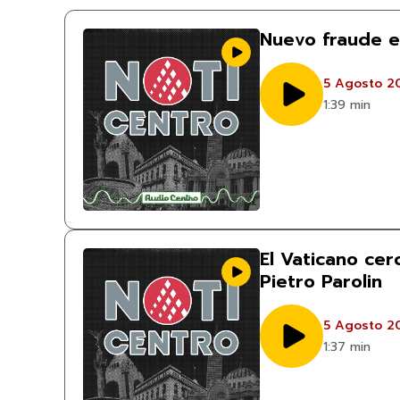
Nuevo fraude e
5 Agosto 2
1:39 min
El Vaticano ce
Pietro Parolin
5 Agosto 2
1:37 min