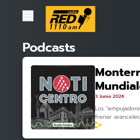
Podcasts
Monterre
Mundial
3 Junio 2026
Los "empujadore
frenar arancele