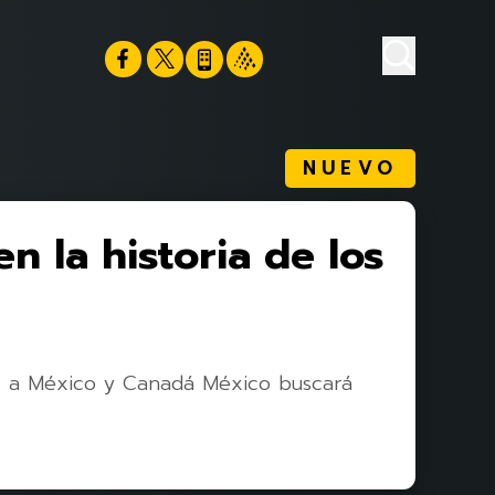
NUEVO
n la historia de los
s a México y Canadá México buscará