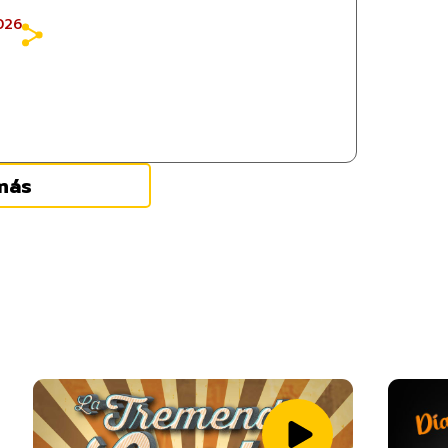
026
más