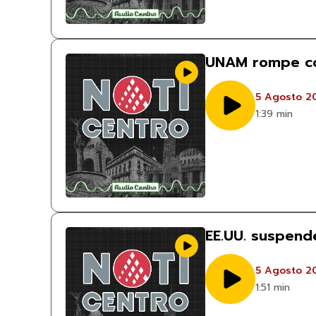
UNAM rompe con
5 Agosto 2
1:39 min
EE.UU. suspend
5 Agosto 2
1:51 min