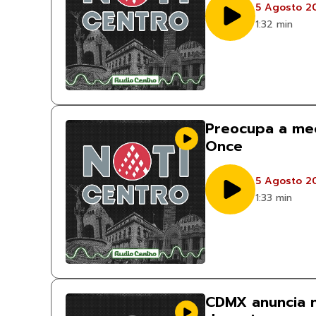
5 Agosto 2
1:32 min
Preocupa a me
Once
5 Agosto 2
1:33 min
CDMX anuncia n