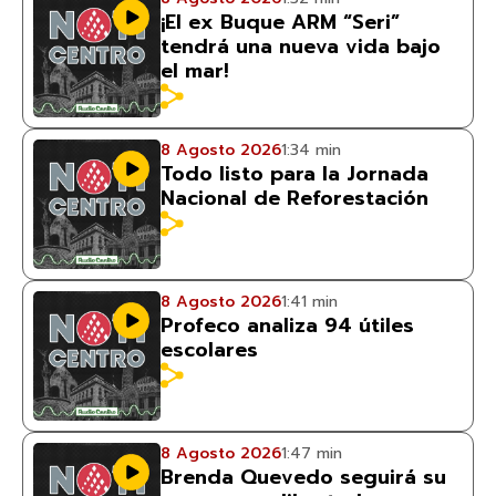
¡El ex Buque ARM “Seri”
tendrá una nueva vida bajo
el mar!
8 Agosto 2026
1:34 min
Todo listo para la Jornada
Nacional de Reforestación
8 Agosto 2026
1:41 min
Profeco analiza 94 útiles
escolares
8 Agosto 2026
1:47 min
Brenda Quevedo seguirá su