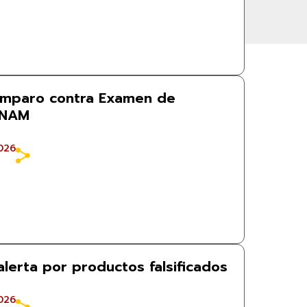
amparo contra Examen de
UNAM
026
alerta por productos falsificados
026