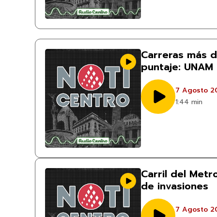
Carreras más 
puntaje: UNAM
7 Agosto 2
1:44 min
Carril del Metr
de invasiones
7 Agosto 2