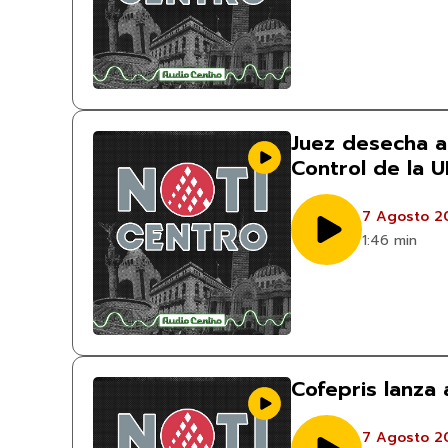
Juez desecha 
Control de la 
7 Agosto 2
1:46 min
Cofepris lanza 
7 Agosto 2