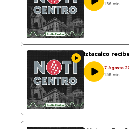
1:36 min
Iztacalco reci
7 Agosto 2
1:58 min