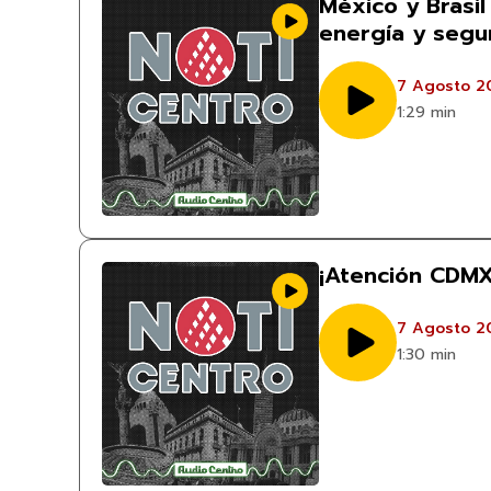
México y Brasil
energía y segu
7 Agosto 2
1:29 min
¡Atención CDMX
7 Agosto 2
1:30 min