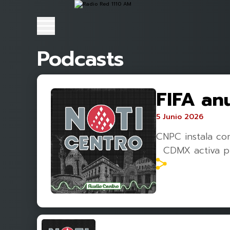
Podcasts
FIFA anu
5 Junio 2026
CNPC instala co
CDMX activa pla