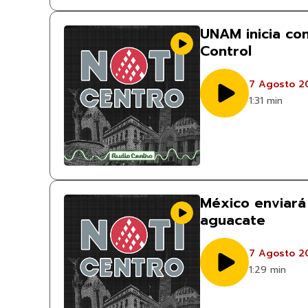
UNAM inicia co
Control
7 Agosto 2
1:31 min
México enviará 
aguacate
7 Agosto 2
1:29 min