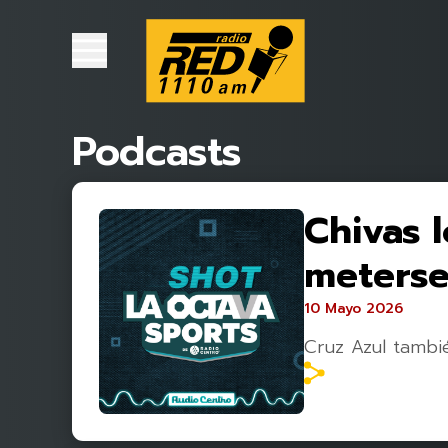
Podcasts
Chivas 
meterse
10 Mayo 2026
Cruz Azul tambié