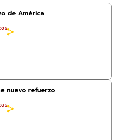
rzo de América
026
ne nuevo refuerzo
026