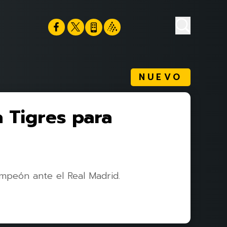
NUEVO
a Tigres para
ampeón ante el Real Madrid.