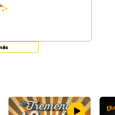
26
más