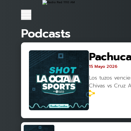
Podcasts
Pachuca 
15 Mayo 2026
Los tuzos vencie
Chivas vs Cruz A