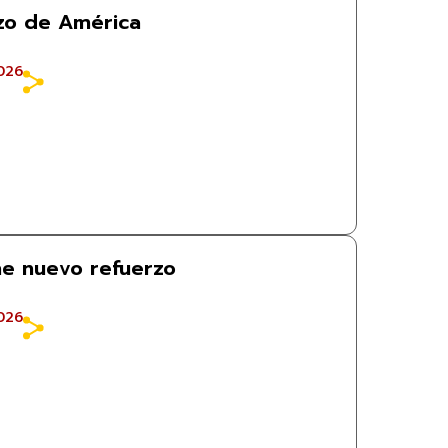
rzo de América
026
ne nuevo refuerzo
026