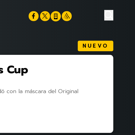
NUEVO
s Cup
 con la máscara del Original