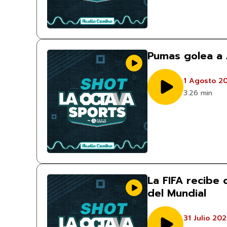
Pumas golea a 
1 Agosto 2
3:26 min
La FIFA recibe
del Mundial
31 Julio 20