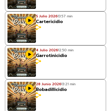
5 Julio 2026
13:57 min
Cartericidio
4 Julio 2026
12:50 min
Garrotinicidio
28 Junio 2026
13:21 min
Bobadillicidio