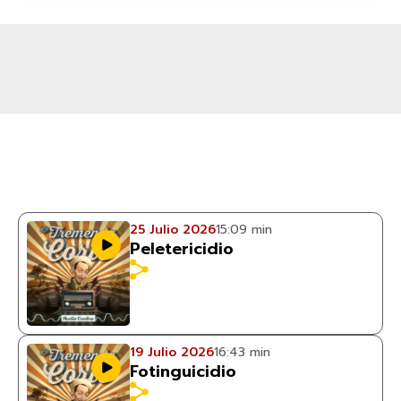
25 Julio 2026
15:09 min
Peletericidio
19 Julio 2026
16:43 min
Fotinguicidio