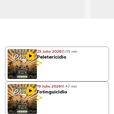
25 Julio 2026
15:09 min
Peletericidio
19 Julio 2026
16:43 min
Fotinguicidio