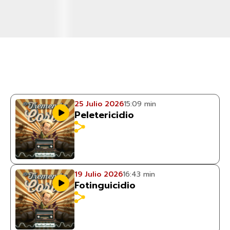
25 Julio 2026
15:09 min
Peletericidio
19 Julio 2026
16:43 min
Fotinguicidio