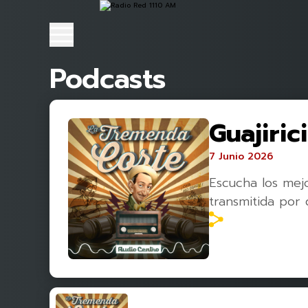
Podcasts
Guajiric
7 Junio 2026
Escucha los mej
transmitida por 