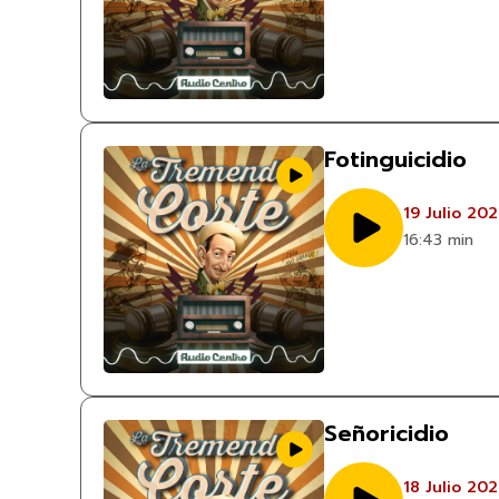
Fotinguicidio
19 Julio 20
16:43 min
Señoricidio
18 Julio 20