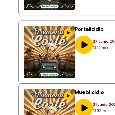
Portalicidio
27 Junio 2
13:12 min
Mueblicidio
21 Junio 20
13:52 min