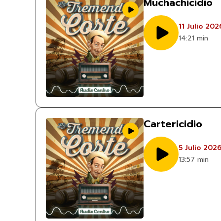
Muchachicidio
11 Julio 202
14:21 min
Cartericidio
5 Julio 202
13:57 min