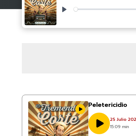
Play
Peletericidio
25 Julio 20
15:09 min