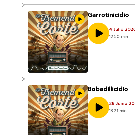
Garrotinicidio
4 Julio 202
12:50 min
Bobadillicidio
28 Junio 2
13:21 min