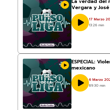
La verdad del r
Vergara y José
17 Marzo 2
13:26 min
ESPECIAL: Viole
mexicano
6 Marzo 20
89:30 min