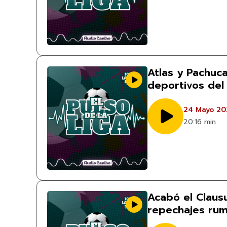
Atlas y Pachuc
deportivos del
24 Mayo 20
20:16 min
Acabó el Clausu
repechajes rumb