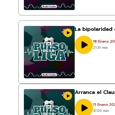
La bipolaridad
18 Enero 2
21:31 min
Arranca el Cla
11 Enero 20
31:03 min