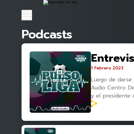
Podcasts
Entrevis
1 Febrero 2023
Luego de darse a
Audio Centro De
y el presidente 