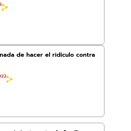
2
 nada de hacer el ridículo contra
022