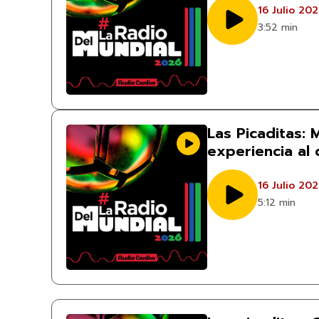
16 Julio 20
3:52 min
Las Picaditas:
experiencia al
16 Julio 20
5:12 min