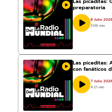
Las picaditas: 
preparatoria
8 Julio 202
3:06 min
Las picaditas:
con fanáticos 
7 Julio 202
4:21 min