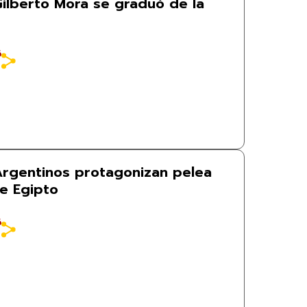
Gilberto Mora se graduó de la
6
 Argentinos protagonizan pelea
de Egipto
6