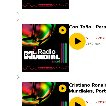
Con Toño… Par
6 Julio 202
21:52 min
Cristiano Ronal
Mundiales, Port
6 Julio 202