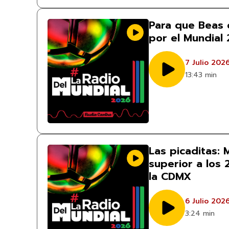
Para que Beas 
por el Mundial
7 Julio 202
13:43 min
Las picaditas:
superior a los 
la CDMX
6 Julio 202
3:24 min