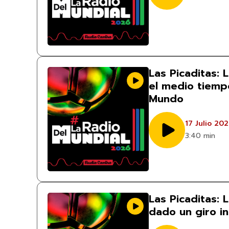
Las Picaditas: 
el medio tiempo
Mundo
17 Julio 20
3:40 min
Las Picaditas: 
dado un giro i