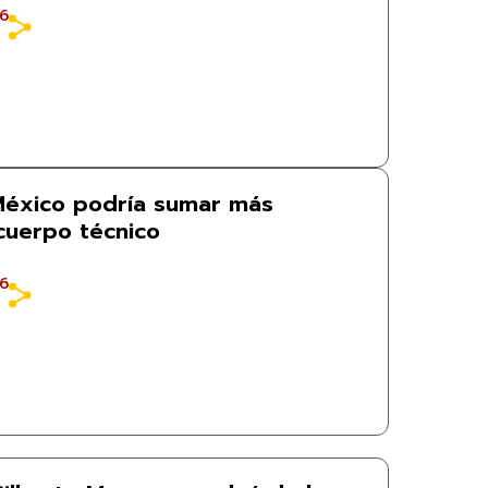
26
 México podría sumar más
 cuerpo técnico
26