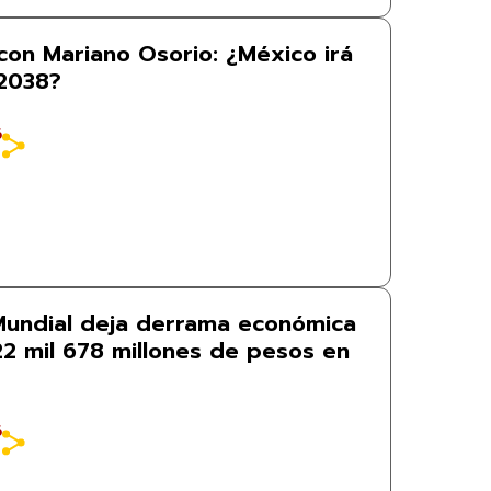
con Mariano Osorio: ¿México irá
 2038?
6
 Mundial deja derrama económica
22 mil 678 millones de pesos en
6