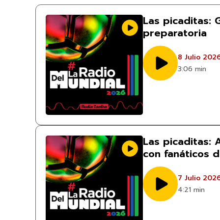
Las picaditas: 
preparatoria
8 Julio 202
3:06 min
Las picaditas:
con fanáticos 
7 Julio 202
4:21 min