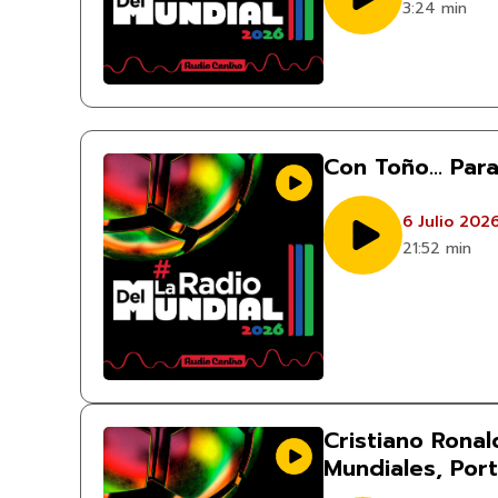
3:24 min
Con Toño… Par
6 Julio 202
21:52 min
Cristiano Ronal
Mundiales, Port