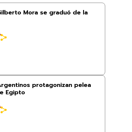
Gilberto Mora se graduó de la
6
 Argentinos protagonizan pelea
de Egipto
6