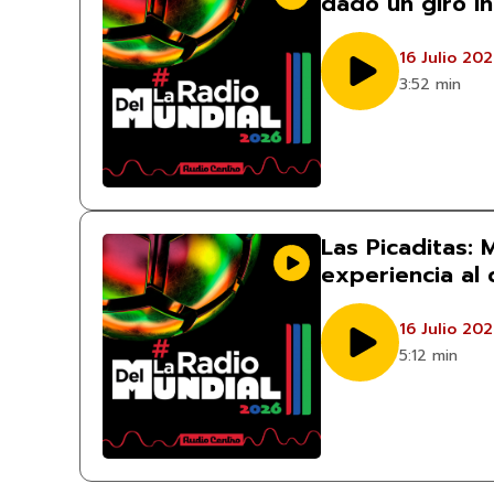
dado un giro i
16 Julio 20
3:52 min
Las Picaditas:
experiencia al
16 Julio 20
5:12 min