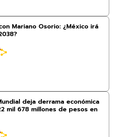
con Mariano Osorio: ¿México irá
 2038?
6
 Mundial deja derrama económica
22 mil 678 millones de pesos en
6