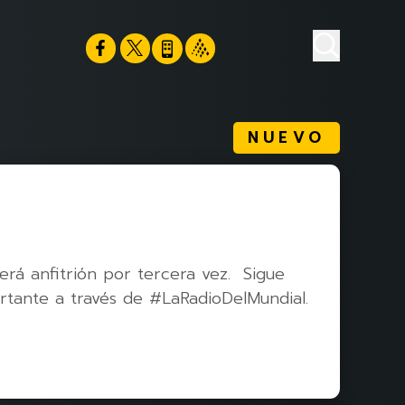
NUEVO
rá anfitrión por tercera vez. Sigue
rtante a través de #LaRadioDelMundial.