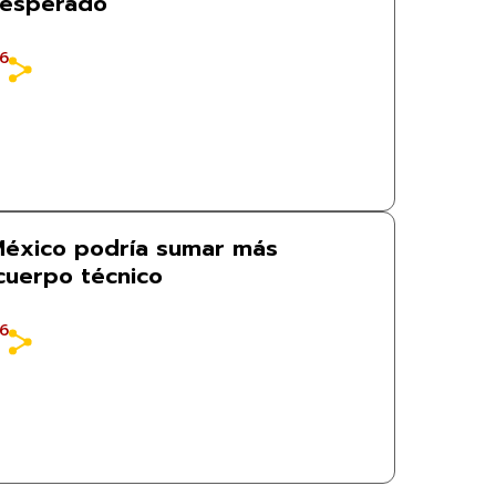
nesperado
26
 México podría sumar más
 cuerpo técnico
26