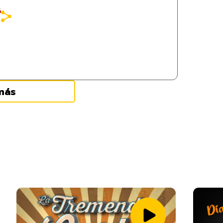
6
más