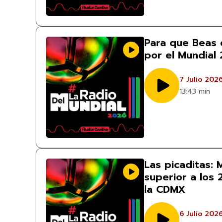
Para que Beas 
por el Mundial
7 Julio 202
13:43 min
Las picaditas:
superior a los 
la CDMX
6 Julio 202