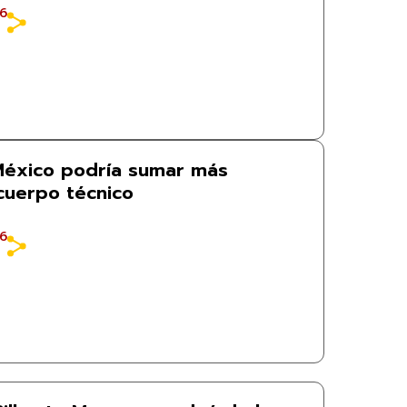
26
 México podría sumar más
 cuerpo técnico
26