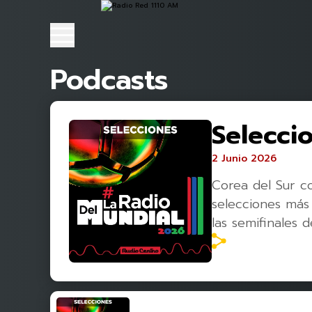
Podcasts
Selecci
2 Junio 2026
Corea del Sur co
selecciones más
las semifinales 