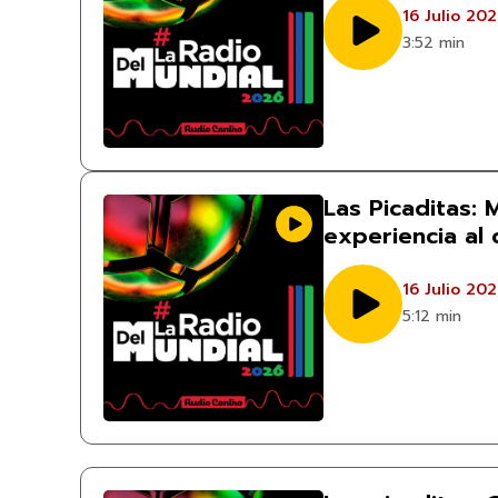
16 Julio 20
3:52 min
Las Picaditas:
experiencia al
16 Julio 20
5:12 min