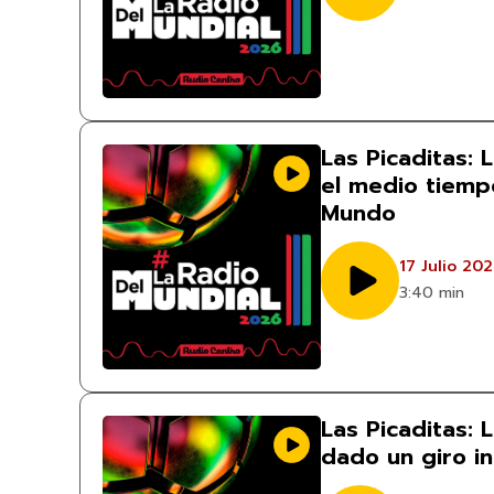
Las Picaditas: 
el medio tiempo
Mundo
17 Julio 20
3:40 min
Las Picaditas: 
dado un giro i