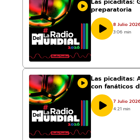
Las picaditas: 
preparatoria
8 Julio 202
3:06 min
Las picaditas:
con fanáticos 
7 Julio 202
4:21 min