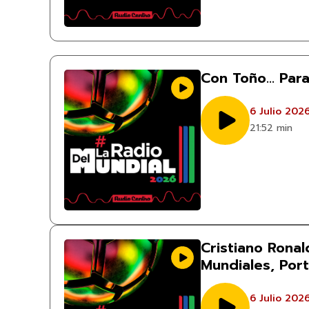
Con Toño… Par
6 Julio 202
21:52 min
Cristiano Ronal
Mundiales, Port
6 Julio 202