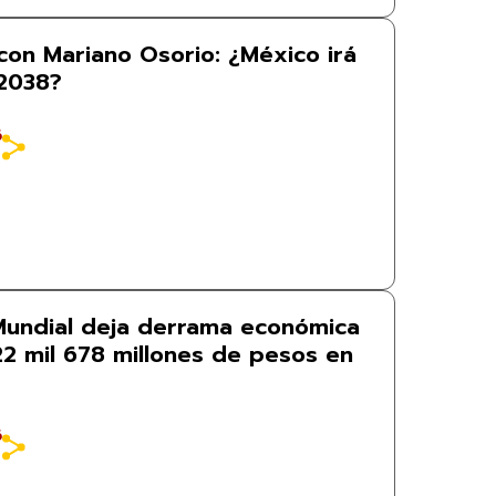
con Mariano Osorio: ¿México irá
 2038?
6
 Mundial deja derrama económica
22 mil 678 millones de pesos en
6