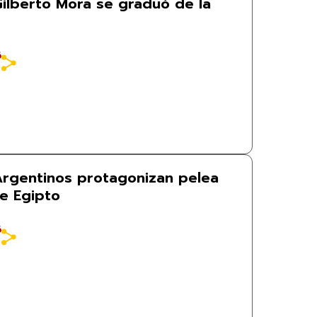
Gilberto Mora se graduó de la
6
 Argentinos protagonizan pelea
de Egipto
6