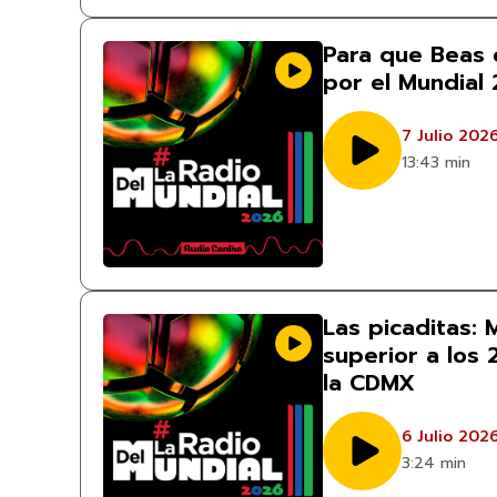
Para que Beas 
por el Mundial
7 Julio 202
13:43 min
Las picaditas:
superior a los 
la CDMX
6 Julio 202
3:24 min