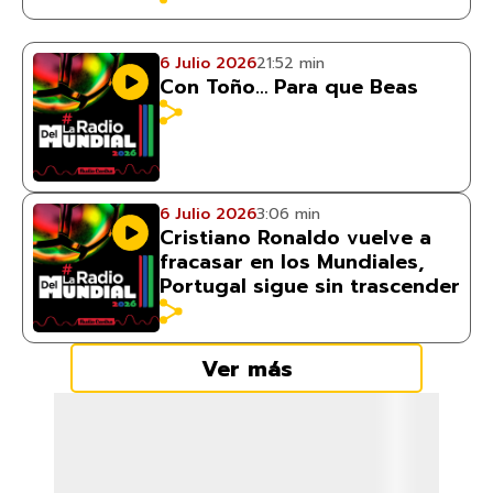
6 Julio 2026
21:52 min
Con Toño… Para que Beas
6 Julio 2026
3:06 min
Cristiano Ronaldo vuelve a
fracasar en los Mundiales,
Portugal sigue sin trascender
Ver más