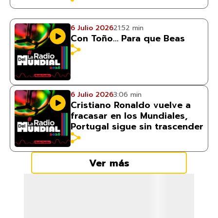
6 Julio 2026
21:52 min
Con Toño… Para que Beas
6 Julio 2026
3:06 min
Cristiano Ronaldo vuelve a
fracasar en los Mundiales,
Portugal sigue sin trascender
Ver más