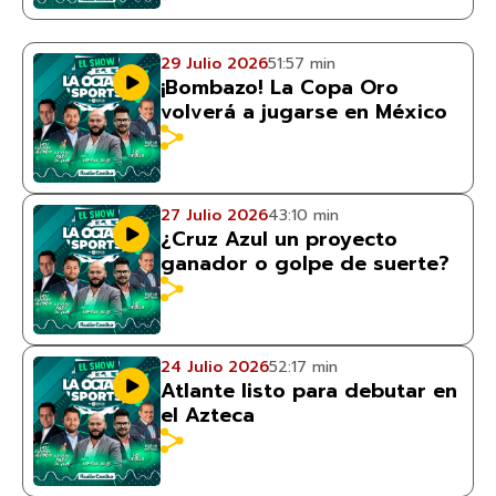
29 Julio 2026
51:57 min
¡Bombazo! La Copa Oro
volverá a jugarse en México
27 Julio 2026
43:10 min
¿Cruz Azul un proyecto
ganador o golpe de suerte?
24 Julio 2026
52:17 min
Atlante listo para debutar en
el Azteca