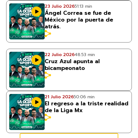
23 Julio 2026
51:13 min
Ángel Correa se fue de
México por la puerta de
atrás.
22 Julio 2026
48:53 min
Cruz Azul apunta al
bicampeonato
21 Julio 2026
50:06 min
El regreso a la triste realidad
de la Liga Mx