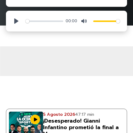
00:00
Play
Mute
5 Agosto 2026
47:17 min
¡Desesperado! Gianni
Infantino prometió la final a