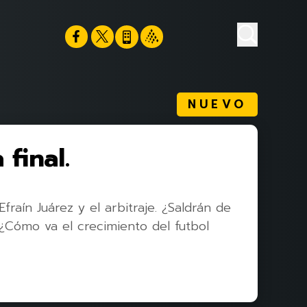
NUEVO
final.
raín Juárez y el arbitraje. ¿Saldrán de
. ¿Cómo va el crecimiento del futbol