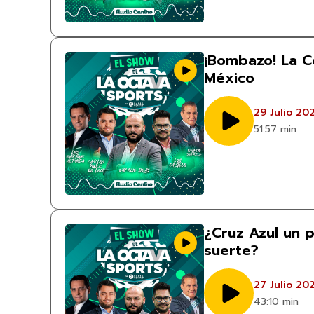
¡Bombazo! La C
México
29 Julio 20
51:57 min
¿Cruz Azul un 
suerte?
27 Julio 20
43:10 min