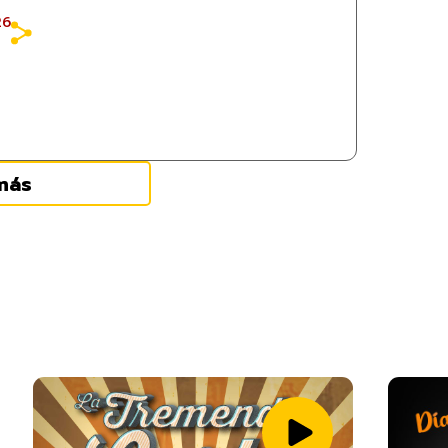
26
más