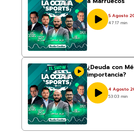
a Marruecos
5 Agosto 2
47:17 min
¿Deuda con Mé
importancia?
4 Agosto 2
53:03 min