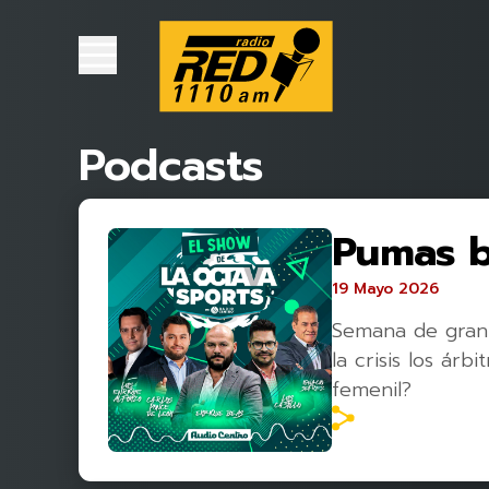
Podcasts
Pumas b
19 Mayo 2026
Semana de gran f
la crisis los ár
femenil?