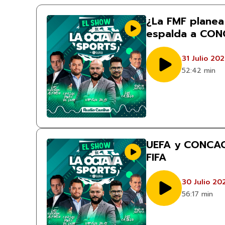
¿La FMF planea 
espalda a CO
31 Julio 20
52:42 min
UEFA y CONCACA
FIFA
30 Julio 20
56:17 min