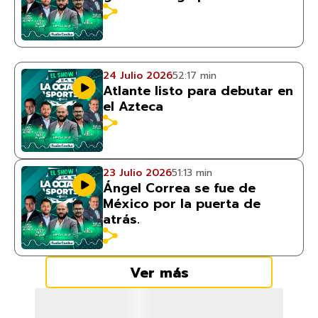
24 Julio 2026
52:17 min
Atlante listo para debutar en
el Azteca
23 Julio 2026
51:13 min
Ángel Correa se fue de
México por la puerta de
atrás.
Ver más