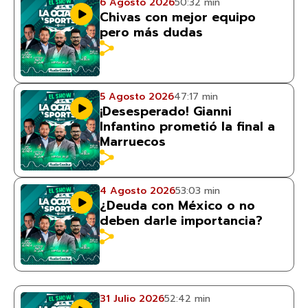
6 Agosto 2026
50:32 min
Chivas con mejor equipo
pero más dudas
5 Agosto 2026
47:17 min
¡Desesperado! Gianni
Infantino prometió la final a
Marruecos
4 Agosto 2026
53:03 min
¿Deuda con México o no
deben darle importancia?
31 Julio 2026
52:42 min