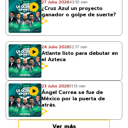
27 Julio 2026
43:10 min
¿Cruz Azul un proyecto
ganador o golpe de suerte?
24 Julio 2026
52:17 min
Atlante listo para debutar en
el Azteca
23 Julio 2026
51:13 min
Ángel Correa se fue de
México por la puerta de
atrás.
Ver más