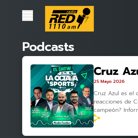
Podcasts
Cruz Az
25 Mayo 2026
Cruz Azul es el
reacciones de Cr
campeón? Inform