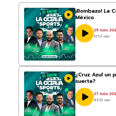
¡Bombazo! La C
México
29 Julio 20
51:57 min
¿Cruz Azul un 
suerte?
27 Julio 20
43:10 min