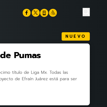
NUEVO
 de Pumas
imo título de Liga Mx. Todas las
royecto de Efraín Juárez está para ser