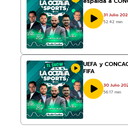
espalda a CO
31 Julio 20
52:42 min
UEFA y CONCACA
FIFA
30 Julio 20
56:17 min