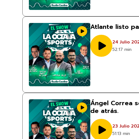
Atlante listo p
24 Julio 20
52:17 min
Ángel Correa s
de atrás.
23 Julio 20
51:13 min