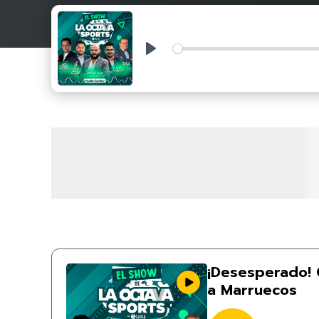
Play
¡Desesperado! G
a Marruecos