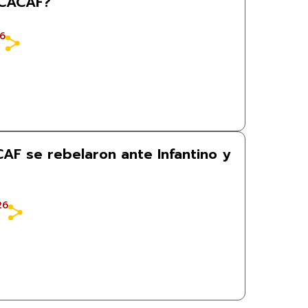
NCACAF?
26
F se rebelaron ante Infantino y
26