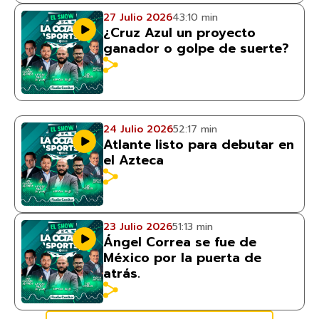
27 Julio 2026
43:10 min
¿Cruz Azul un proyecto
ganador o golpe de suerte?
24 Julio 2026
52:17 min
Atlante listo para debutar en
el Azteca
23 Julio 2026
51:13 min
Ángel Correa se fue de
México por la puerta de
atrás.