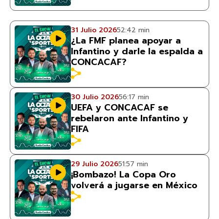
31 Julio 2026
52:42 min
¿La FMF planea apoyar a
Infantino y darle la espalda a
CONCACAF?
30 Julio 2026
56:17 min
UEFA y CONCACAF se
rebelaron ante Infantino y
FIFA
29 Julio 2026
51:57 min
¡Bombazo! La Copa Oro
volverá a jugarse en México