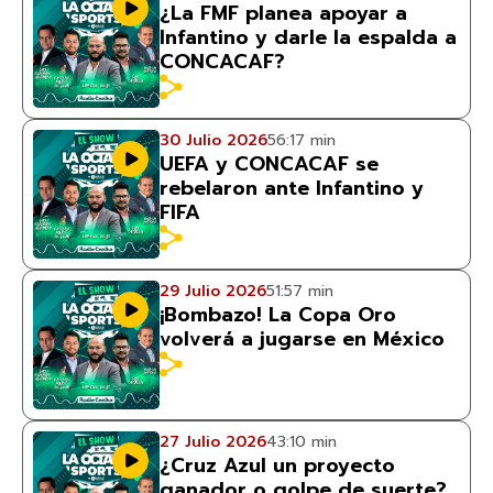
¿La FMF planea apoyar a
Infantino y darle la espalda a
CONCACAF?
30 Julio 2026
56:17 min
UEFA y CONCACAF se
rebelaron ante Infantino y
FIFA
29 Julio 2026
51:57 min
¡Bombazo! La Copa Oro
volverá a jugarse en México
27 Julio 2026
43:10 min
¿Cruz Azul un proyecto
ganador o golpe de suerte?