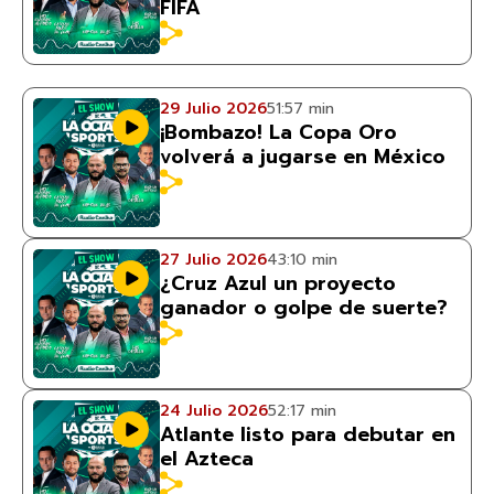
FIFA
29 Julio 2026
51:57 min
¡Bombazo! La Copa Oro
volverá a jugarse en México
27 Julio 2026
43:10 min
¿Cruz Azul un proyecto
ganador o golpe de suerte?
24 Julio 2026
52:17 min
Atlante listo para debutar en
el Azteca