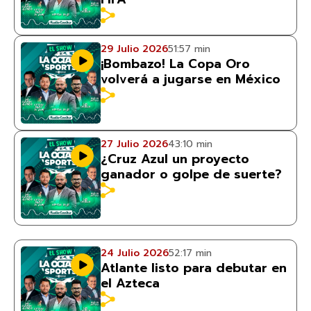
29 Julio 2026
51:57 min
¡Bombazo! La Copa Oro
volverá a jugarse en México
27 Julio 2026
43:10 min
¿Cruz Azul un proyecto
ganador o golpe de suerte?
24 Julio 2026
52:17 min
Atlante listo para debutar en
el Azteca