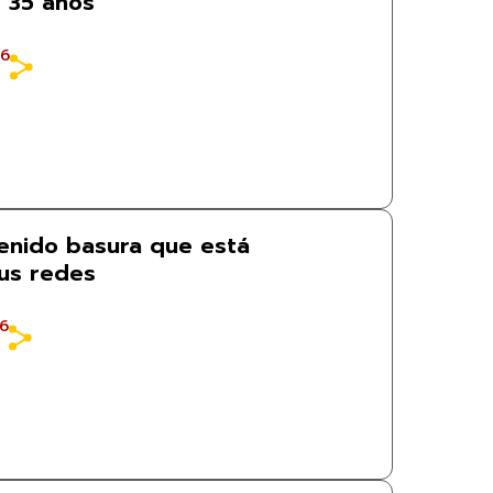
 35 años
26
tenido basura que está
us redes
26