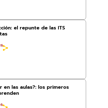
ción: el repunte de las ITS
tas
26
ar en las aulas?: los primeros
rprenden
26