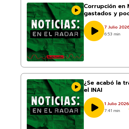
Corrupción en 
gastados y poc
7 Julio 202
6:53 min
¿Se acabó la tr
el INAI
1 Julio 2026
7:41 min