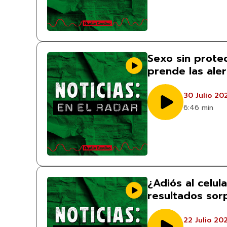
Sexo sin protec
prende las aler
30 Julio 20
6:46 min
¿Adiós al celul
resultados so
22 Julio 20