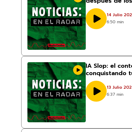
después de los
14 Julio 20
6:50 min
IA Slop: el con
conquistando t
13 Julio 20
6:37 min