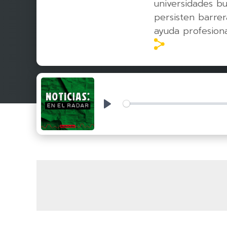
universidades b
persisten barre
ayuda profesiona
Play