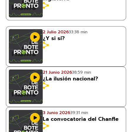
2 Julio 2026
33:38 min
¿Y si sí?
21 Junio 2026
38:59 min
¿La ilusión nacional?
3 Junio 2026
39:31 min
La convocatoria del Chanfle