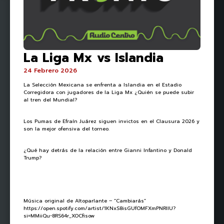
La Liga Mx vs Islandia
24 Febrero 2026
La Selección Mexicana se enfrenta a Islandia en el Estadio
Corregidora con jugadores de la Liga Mx ¿Quién se puede subir
al tren del Mundial?
Los Pumas de Efraín Juárez siguen invictos en el Clausura 2026 y
son la mejor ofensiva del torneo.
¿Qué hay detrás de la relación entre Gianni Infantino y Donald
Trump?
Música original de Altoparlante – “Cambiarás”
https://open.spotify.com/artist/1KNxS8isGUfOMFXmPNRlIU?
si=MMiiQu-8RS64r_XOCfisow