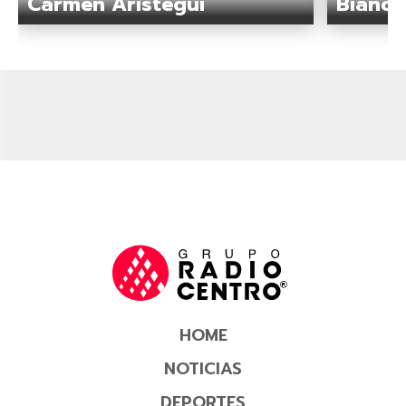
Carmen Aristegui
Bianca
HOME
NOTICIAS
DEPORTES