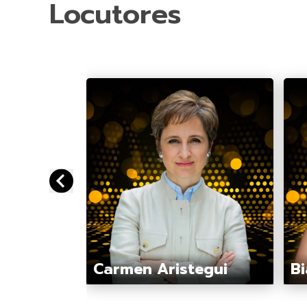
Locutores
Carmen Aristegui
Bi