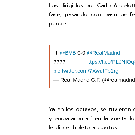
Los dirigidos por Carlo Ancelot
fase, pasando con paso perf
puntos.
⏸️
@BVB
0-0
@RealMadrid
????
https://t.co/PLJNIQ
pic.twitter.com/7XwutFb1rg
— Real Madrid C.F. (@realmadri
Ya en los octavos, se tuvieron 
y empataron a 1 en la vuelta, 
le dio el boleto a cuartos.