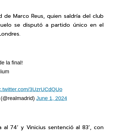
 de Marco Reus, quien saldría del club
duelo se disputó a partido único en el
Londres.
e la final!
dium
c.twitter.com/3UzrUCdQUo
 (@realmadrid)
June 1, 2024
 al 74’ y Vinicius sentenció al 83’, con