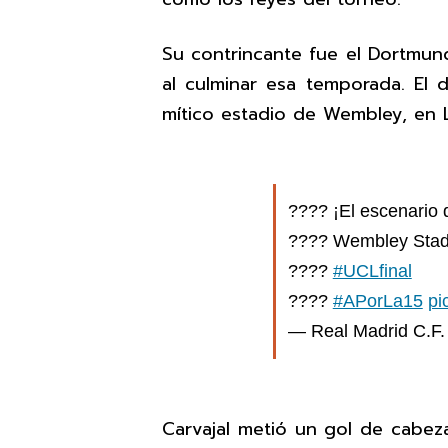
Su contrincante fue el Dortmund
al culminar esa temporada. El 
mítico estadio de Wembley, en 
????️ ¡El escenario d
???? Wembley Sta
????
#UCLfinal
????
#APorLa15
pi
— Real Madrid C.F.
Carvajal metió un gol de cabeza