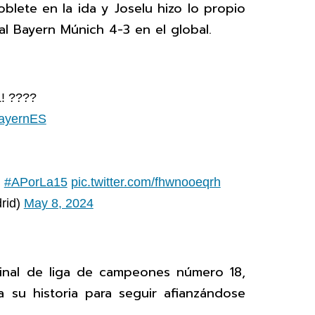
oblete en la ida y Joselu hizo lo propio
al Bayern Múnich 4-3 en el global.
! ????
yernES
|
#APorLa15
pic.twitter.com/fhwnooeqrh
rid)
May 8, 2024
final de liga de campeones número 18,
 su historia para seguir afianzándose