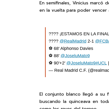
En semifinales, Vinicius marcó d
en la vuelta para poder vencer 
???? ¡ESTAMOS EN LA FINAL
????
@RealMadrid
2-1
@FCBa
⚽ 68' Alphonso Davies
⚽ 88'
@JoseluMato9
⚽ 90'+2'
@JoseluMato9
#UCL
— Real Madrid C.F. (@realmad
El conjunto blanco llegó a su 
buscando la quinceava en toda
como los reyes del torneo.